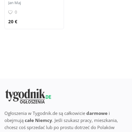
osoby prywatnej
Jan Maj
0
Lokalizacja
20 €
Polski
Ogłoszenia w Tygodnik.de są całkowicie
darmowe
i
obejmują
całe Niemcy
. Jeśli szukasz pracy, mieszkania,
chcesz coś sprzedać lub po prostu dotrzeć do Polaków