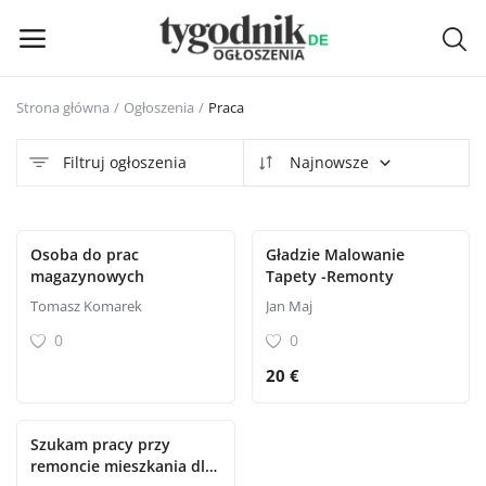
Strona główna
Ogłoszenia
Praca
Dodaj
bezpłatnie
Filtruj ogłoszenia
Najnowsze
Menu główne
Osoba do prac
Gładzie Malowanie
Kategorie
magazynowych
Tapety -Remonty
Tomasz Komarek
Jan Maj
Strona główna
0
0
20 €
Ulubione
Zaloguj się
Szukam pracy przy
remoncie mieszkania dla
Zarejestruj się